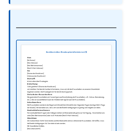
Nachbarn über Baubeginn informieren (1)
Von:
[Ihr Name]
[Ihre Adresse]
[Ihre Telefonnummer]
[Ihre E-Mail-Adresse]
An:
[Name des Nachbarn]
[Adresse des Nachbarn]
Betreff:
Information über Baubeginn
Einleitung:
Sehr geehrte/r [Name des Nachbarn],
wir möchten Sie hiermit darüber informieren, dass wir mit den Bauarbeiten an unserem Grundstück
beginnen werden. Der Baubeginn ist für den [Datum] geplant.
Details der Bauarbeiten:
Die geplanten Bauarbeiten umfassen [genaue Beschreibung der Bauarbeiten, z.B. Anbau, Renovierung,
etc.]. Die voraussichtliche Dauer der Arbeiten beträgt [Dauer der Bauarbeiten].
Arbeitszeiten:
Die Bauarbeiten werden in der Regel von [Uhrzeit] bis [Uhrzeit] in den folgenden Tagen durchgeführt: [Tage
der Woche]. Wir bemühen uns, den Lärm und die Beeinträchtigungen so gering wie möglich zu halten.
Kontaktinformationen:
Für eventuelle Rückfragen oder Anliegen stehen wir Ihnen jederzeit gerne zur Verfügung. Sie erreichen uns
unter [Ihre Telefonnummer] oder via E-Mail unter [Ihre E-Mail-Adresse].
Abschluss:
Wir danken Ihnen für Ihr Verständnis und Ihre Rücksichtnahme während der Bauarbeiten. Wir hoffen, dass
die Beeinträchtigungen für Sie minimal sein werden.
Mit freundlichen Grüßen,
[Ihre Unterschrift]