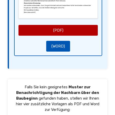
erreichbar unter [Ihre Telefonnummer] oder [Ihre E-Mail-Adresse].
Zusammenfassung:
Wir möchten sicherstellen, dass Sie gut informiert sind und danken Ihnen für Ihr Verständnis während der
Bauphase. Wir hoffen, dass die Arbeiten reibungslos verlaufen.
Mit freundlichen Grüßen,
[Ihre Unterschrift]
[Ihr Name]
[Ihr Verhältnis zum Grundstück]
(PDF)
(WORD)
Falls Sie kein geeignetes
Muster zur
Benachrichtigung der Nachbarn über den
Baubeginn
gefunden haben, stellen wir Ihnen
hier vier zusätzliche Vorlagen als PDF und Word
zur Verfügung: