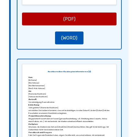
[Ihr Name]
[Ihre Position oder Beziehung zum Grundstück]
(PDF)
(WORD)
Nachbarn über Baubeginn informieren (2)
Von:
[Ihr Name]
[Ihre Adresse]
[Ihre Telefonnummer]
[Ihre E-Mail-Adresse]
An:
[Name des Nachbarn]
[Adresse des Nachbarn]
Betreff:
Vorankündigung Baumaßnahme
Einleitung:
Sehr geehrte/r [Name des Nachbarn],
wir möchten Sie darüber informieren, dass wir beabsichtigen, in naher Zukunft (ab dem [Datum]) mit den
Bauarbeiten an unserem Grundstück zu beginnen.
Projektbeschreibung:
Die geplanten Bauvorhaben umfassen [genaue Beschreibung, z.B. Errichtung eines Carports, Anbau
eines Balkons, etc.]. Wir sind bestrebt, die Arbeiten schnell und effizient abzuschließen.
Zeitplan:
Wir planen, die Arbeiten in der Zeit von [Uhrzeit] bis [Uhrzeit] durchzuführen. Dies gilt für die Werktage. Wir
danken Ihnen für Ihr Verständnis in dieser Zeit.
Feedback und Fragen:
Falls Sie Fragen oder Bedenken haben, zögern Sie bitte nicht, uns zu kontaktieren. Wir sind jederzeit