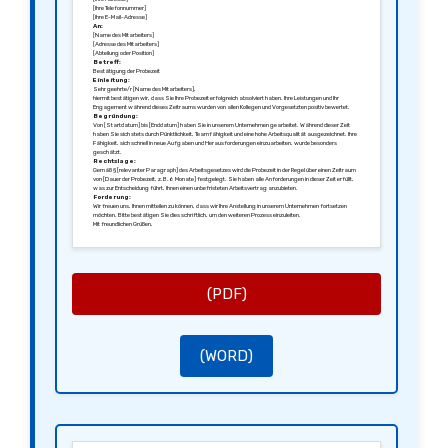
[Ihre Telefonnummer]
[Ihre E-Mail-Adresse]
An:
[Name des Mitarbeiters]
[Adresse des Mitarbeiters]
[Abteilung oder Position]
Betreff:
Bestätigung der Probezeit
Einleitung:
Sehr geehrte/r [Name des Mitarbeiters],
hiermit bestätigen wir, dass Sie Ihre Probezeit erfolgreich absolviert haben. Ihre Leistungen und Ihr
Engagement während dieses Zeitraums wurden von allen Kollegen und Vorgesetzten positiv bewertet.
Begründung:
Von [Startdatum] bis [Enddatum] haben Sie in unserem Unternehmen gearbeitet. Während dieser Zeit
haben Sie sich stets durch Pünktlichkeit, Teamfähigkeit und eine hohe Arbeitsqualität ausgezeichnet. Ihre
Fähigkeit, sich schnell in neue Aufgaben und Herausforderungen einzuarbeiten, wurde besonders
geschätzt.
Rechtslage:
Gemäß § [relevanter Paragraph] des Arbeitsgesetzes wird die Probezeit in der Regel über einen Zeitraum
von [Dauer der Probezeit, z.B. 6 Monate] festgelegt. Sie haben alle Anforderungen in dieser Zeit erfüllt,
was zur Entscheidung führt, Ihnen einen unbefristeten Arbeitsvertrag anzubieten.
Forderung:
Wir freuen uns, Ihnen mitteilen zu können, dass wir Ihre Anstellung in unserem Unternehmen fortsetzen
möchten. Bitte bestätigen Sie dies schriftlich, um den weiteren Prozess einzuleiten.
Mit freundlichen Grüßen,
[Ihre Unterschrift]
[Ihr Name]
[Ihre Position]
(PDF)
(WORD)