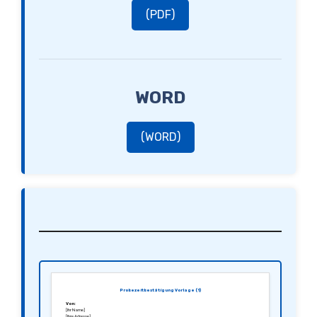
(PDF)
WORD
(WORD)
Probezeitbestätigung Vorlage (1)
Von:
[Ihr Name]
[Ihre Adresse]