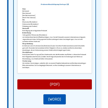
Probezeitbestätigung Vorlage (2)
Von:
[Ihr Name]
[Ihre Adresse]
[Ihre Telefonnummer]
[Ihre E-Mail-Adresse]
An:
[Name des Mitarbeiters]
[Adresse des Mitarbeiters]
[Abteilung oder Position]
Betreff:
Bestätigung der erfolgreichen Probezeit
Einleitung:
Sehr geehrte/r [Name des Mitarbeiters],
wir möchten Ihnen hiermit offiziell bestätigen, dass Sie die Probezeit in unserem Unternehmen erfolgreich
abgeschlossen haben. Ihr Engagement und Ihre Leistungen haben dazu beigetragen, dass wir sehr
zufrieden mit Ihrer Arbeit sind.
Begründung:
Im Zeitraum vom [Startdatum] bis [Enddatum] haben Sie in Ihrer Position bemerkenswerte Fortschritte
gemacht. Besonders hervorzuheben ist Ihre Fähigkeit, im Team zu arbeiten und Ihre kreativen Ideen
einzubringen, die zur Verbesserung unserer Arbeitsabläufe beigetragen haben.
Rechtslage:
Nach § [relevanter Paragraph] des Arbeitsrechts sind alle Mitarbeiter verpflichtet, während der Probezeit
ihre Fähigkeiten unter Beweis zu stellen. Ihre Erfolge entsprechen den Anforderungen und führen zur
Entscheidung, das Arbeitsverhältnis fortzusetzen.
Forderung:
Wir möchten Sie ermutigen, weiterhin aktiv an unseren Projekten teilzunehmen und Ihre Ideen einzubringen.
Bitte unterzeichnen Sie das beigelegte Dokument, um Ihre Anstellung in unserem Unternehmen zu
bestätigen.
Mit freundlichen Grüßen,
[Ihre Unterschrift]
[Ihr Name]
[Ihre Position]
(PDF)
(WORD)