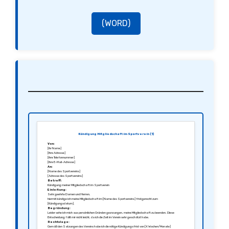
(WORD)
Kündigung Mitgliedschaft im Sportverein (1)
Von:
[Ihr Name]
[Ihre Adresse]
[Ihre Telefonnummer]
[Ihre E-Mail-Adresse]
An:
[Name des Sportvereins]
[Adresse des Sportvereins]
Betreff:
Kündigung meiner Mitgliedschaft im Sportverein
Einleitung:
Sehr geehrte Damen und Herren,
hiermit kündige ich meine Mitgliedschaft im [Name des Sportvereins] fristgerecht zum
[Kündigungsdatum].
Begründung:
Leider sehe ich mich aus persönlichen Gründen gezwungen, meine Mitgliedschaft zu beenden. Diese
Entscheidung fällt mir nicht leicht, da ich die Zeit im Verein sehr geschätzt habe.
Rechtslage:
Gemäß den Satzungen des Vereins habe ich die nötige Kündigungsfrist von [X Wochen/Monate]