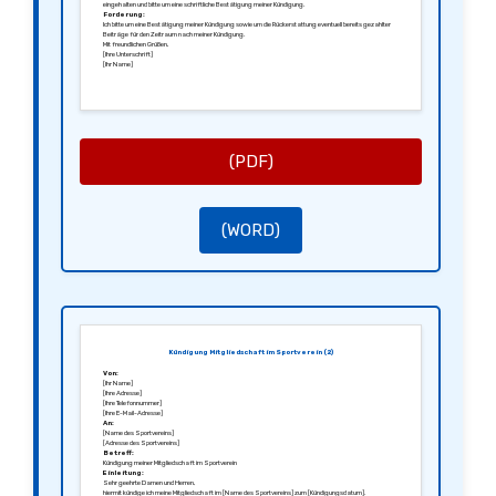
eingehalten und bitte um eine schriftliche Bestätigung meiner Kündigung.
Forderung:
Ich bitte um eine Bestätigung meiner Kündigung sowie um die Rückerstattung eventuell bereits gezahlter
Beiträge für den Zeitraum nach meiner Kündigung.
Mit freundlichen Grüßen,
[Ihre Unterschrift]
[Ihr Name]
(PDF)
(WORD)
Kündigung Mitgliedschaft im Sportverein (2)
Von:
[Ihr Name]
[Ihre Adresse]
[Ihre Telefonnummer]
[Ihre E-Mail-Adresse]
An:
[Name des Sportvereins]
[Adresse des Sportvereins]
Betreff:
Kündigung meiner Mitgliedschaft im Sportverein
Einleitung:
Sehr geehrte Damen und Herren,
hiermit kündige ich meine Mitgliedschaft im [Name des Sportvereins] zum [Kündigungsdatum].