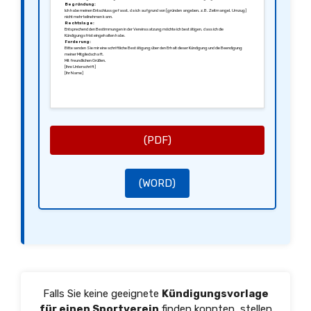
Begründung:
Ich habe meinen Entschluss gefasst, da ich aufgrund von [gründen angeben, z.B. Zeitmangel, Umzug]
nicht mehr teilnehmen kann.
Rechtslage:
Entsprechend den Bestimmungen in der Vereinssatzung möchte ich bestätigen, dass ich die
Kündigungsfrist eingehalten habe.
Forderung:
Bitte senden Sie mir eine schriftliche Bestätigung über den Erhalt dieser Kündigung und die Beendigung
meiner Mitgliedschaft.
Mit freundlichen Grüßen,
[Ihre Unterschrift]
[Ihr Name]
(PDF)
(WORD)
Falls Sie keine geeignete
Kündigungsvorlage
für einen Sportverein
finden konnten, stellen