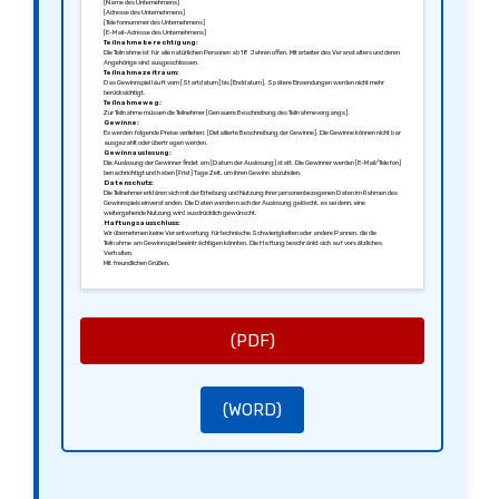
[Name des Unternehmens]
[Adresse des Unternehmens]
[Telefonnummer des Unternehmens]
[E-Mail-Adresse des Unternehmens]
Teilnahmeberechtigung:
Die Teilnahme ist für alle natürlichen Personen ab 18 Jahren offen. Mitarbeiter des Veranstalters und deren
Angehörige sind ausgeschlossen.
Teilnahmezeitraum:
Das Gewinnspiel läuft vom [Startdatum] bis [Enddatum]. Spätere Einsendungen werden nicht mehr
berücksichtigt.
Teilnahmeweg:
Zur Teilnahme müssen die Teilnehmer [Genauere Beschreibung des Teilnahmevorgangs].
Gewinne:
Es werden folgende Preise verliehen: [Detailierte Beschreibung der Gewinne]. Die Gewinne können nicht bar
ausgezahlt oder übertragen werden.
Gewinnauslosung:
Die Auslosung der Gewinner findet am [Datum der Auslosung] statt. Die Gewinner werden [E-Mail/Telefon]
benachrichtigt und haben [Frist] Tage Zeit, um ihren Gewinn abzuholen.
Datenschutz:
Die Teilnehmer erklären sich mit der Erhebung und Nutzung ihrer personenbezogenen Daten im Rahmen des
Gewinnspiels einverstanden. Die Daten werden nach der Auslosung gelöscht, es sei denn, eine
weitergehende Nutzung wird ausdrücklich gewünscht.
Haftungsausschluss:
Wir übernehmen keine Verantwortung für technische Schwierigkeiten oder andere Pannen, die die
Teilnahme am Gewinnspiel beeinträchtigen könnten. Die Haftung beschränkt sich auf vorsätzliches
Verhalten.
Mit freundlichen Grüßen,
[Ihre Unterschrift]
[Ihr Name]
[Ihre Position]
(PDF)
(WORD)