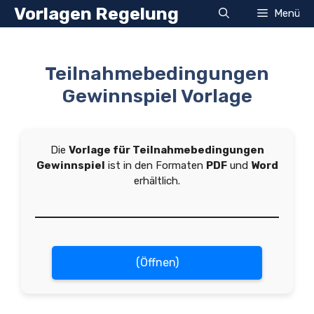
Zum
Vorlagen Regelung
Menü
Inhalt
springen
Teilnahmebedingungen
Gewinnspiel Vorlage
Die
Vorlage für Teilnahmebedingungen
Gewinnspiel
ist in den Formaten
PDF
und
Word
erhältlich.
(Öffnen)