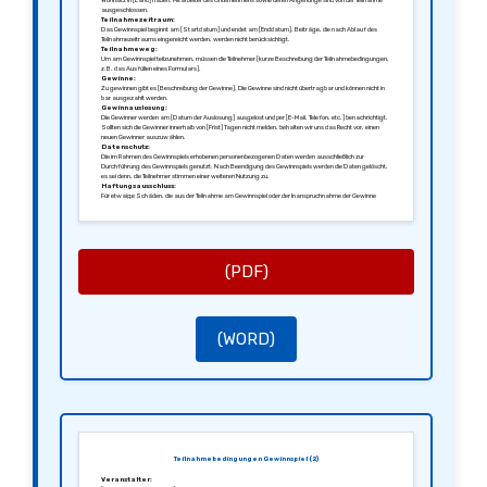
Wohnsitz in [Land] haben. Mitarbeiter des Unternehmens sowie deren Angehörige sind von der Teilnahme
ausgeschlossen.
Teilnahmezeitraum:
Das Gewinnspiel beginnt am [Startdatum] und endet am [Enddatum]. Beiträge, die nach Ablauf des
Teilnahmezeitraums eingereicht werden, werden nicht berücksichtigt.
Teilnahmeweg:
Um am Gewinnspiel teilzunehmen, müssen die Teilnehmer [kurze Beschreibung der Teilnahmebedingungen,
z.B. das Ausfüllen eines Formulars].
Gewinne:
Zu gewinnen gibt es [Beschreibung der Gewinne]. Die Gewinne sind nicht übertragbar und können nicht in
bar ausgezahlt werden.
Gewinnauslosung:
Die Gewinner werden am [Datum der Auslosung] ausgelost und per [E-Mail, Telefon, etc.] benachrichtigt.
Sollten sich die Gewinner innerhalb von [Frist] Tagen nicht melden, behalten wir uns das Recht vor, einen
neuen Gewinner auszuwählen.
Datenschutz:
Die im Rahmen des Gewinnspiels erhobenen personenbezogenen Daten werden ausschließlich zur
Durchführung des Gewinnspiels genutzt. Nach Beendigung des Gewinnspiels werden die Daten gelöscht,
es sei denn, die Teilnehmer stimmen einer weiteren Nutzung zu.
Haftungsausschluss:
Für etwaige Schäden, die aus der Teilnahme am Gewinnspiel oder der Inanspruchnahme der Gewinne
resultieren, übernehmen wir keine Haftung, es sei denn, diese sind auf Vorsatz oder grobe Fahrlässigkeit
zurückzuführen.
Mit freundlichen Grüßen,
[Ihre Unterschrift]
[Ihr Name]
[Ihre Position]
(PDF)
(WORD)
Teilnahmebedingungen Gewinnspiel (2)
Veranstalter: