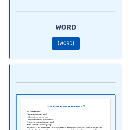
WORD
(WORD)
Teilnahmebedingungen Gewinnspiel (1)
Veranstalter:
[Name des Unternehmens]
[Adresse des Unternehmens]
[Telefonnummer des Unternehmens]
[E-Mail-Adresse des Unternehmens]
Teilnahmeberechtigung:
Teilnehmen dürfen alle Personen, die zum Zeitpunkt der Teilnahme mindestens 18 Jahre alt sind und ihren