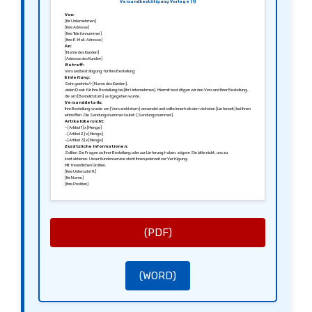
Versandbestätigung Vorlage (1)
Von:
[Ihr Unternehmen]
[Ihre Adresse]
[Ihre Telefonnummer]
[Ihre E-Mail-Adresse]
An:
[Name des Kunden]
[Adresse des Kunden]
Betreff:
Versandbestätigung für Ihre Bestellung
Einleitung:
Sehr geehrte/r [Name des Kunden],
vielen Dank für Ihre Bestellung bei [Ihr Unternehmen]. Hiermit bestätigen wir den Versand Ihrer Bestellung,
die am [Bestelldatum] aufgegeben wurde.
Versanddetails:
Ihre Bestellung wurde am [Versanddatum] versendet und sollte innerhalb der nächsten [Lieferzeit] bei Ihnen
eintreffen. Die Sendungsnummer lautet: [Sendungsnummer].
Artikelübersicht:
– [Artikel 1] x [Menge]
– [Artikel 2] x [Menge]
– [Artikel 3] x [Menge]
Zusätzliche Informationen:
Sollten Sie Fragen zu Ihrer Bestellung oder zur Lieferung haben, zögern Sie bitte nicht, uns zu
kontaktieren. Unser Kundenservice steht Ihnen jederzeit zur Verfügung.
Mit freundlichen Grüßen,
[Ihre Unterschrift]
[Ihr Name]
[Ihre Position]
(PDF)
(WORD)