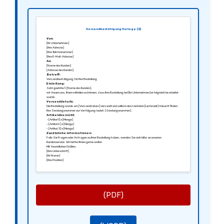
Versandbestätigung Vorlage (2)
Von:
[Ihr Unternehmen]
[Ihre Adresse]
[Ihre Telefonnummer]
[Ihre E-Mail-Adresse]
An:
[Name des Kunden]
[Adresse des Kunden]
Betreff:
Versandbestätigung für Ihre Bestellung
Einleitung:
Sehr geehrte/r [Name des Kunden],
wir freuen uns, Ihnen mitteilen zu können, dass Ihre Bestellung bei [Ihr Unternehmen] erfolgreich bearbeitet
wurde.
Versanddetails:
Die Bestellung wurde am [Versanddatum] versandt und sollte in den nächsten [Lieferzeit] Ankunft finden.
Ihre Sendungsnummer zur Verfolgung lautet: [Sendungsnummer].
Artikelübersicht:
– [Artikel 1] x [Menge]
– [Artikel 2] x [Menge]
– [Artikel 3] x [Menge]
Zusätzliche Informationen:
Falls Sie Fragen oder Anfragen zu Ihrer Bestellung haben, wenden Sie sich bitte an unseren
Kundenservice. Wir helfen Ihnen gerne weiter.
Mit freundlichen Grüßen,
[Ihre Unterschrift]
[Ihr Name]
[Ihre Position]
(PDF)