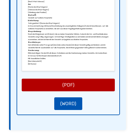
[Ihre E-Mail-Adresse]
An:
[Name des Empfängers]
[Adresse des Empfängers]
[Abteilung oder Position]
Betreff:
Verzicht auf weitere Ansprüche
Einleitung:
Sehr geehrte/r [Name des Empfängers],
im Zusammenhang mit [kurze Beschreibung des ursprünglichen Anliegens] habe ich beschlossen, auf alle
weiteren Ansprüche zu verzichten, die sich aus dieser Angelegenheit ergeben könnten.
Begründung:
Nach den Ereignissen am [Datum], die zu meiner Ansprüche führten, habe ich die Vor- und Nachteile eines
Verzichts sorgfältig abgewogen. Um künftige Streitigkeiten zu vermeiden und einvernehmliche Lösungen
zu erreichen, erkläre ich hiermit den Verzicht auf jegliche zusätzliche Ansprüche.
Rechtslage:
Gemäß § [relevanter Paragraph] des [relevantes Gesetz] ist dieser Verzicht gültig und bindend, und ich
verzichte hiermit ausdrücklich auf alle Ansprüche, die ich Ihnen gegenüber hätte geltend machen können.
Forderung:
Bitte bestätigen Sie den Erhalt dieses Schreibens und die Anerkennung meines Verzichts. Ich danke Ihnen
im Voraus für Ihre Kooperationsbereitschaft.
Mit freundlichen Grüßen,
[Ihre Unterschrift]
[Ihr Name]
[Ihre Position]
(PDF)
(WORD)