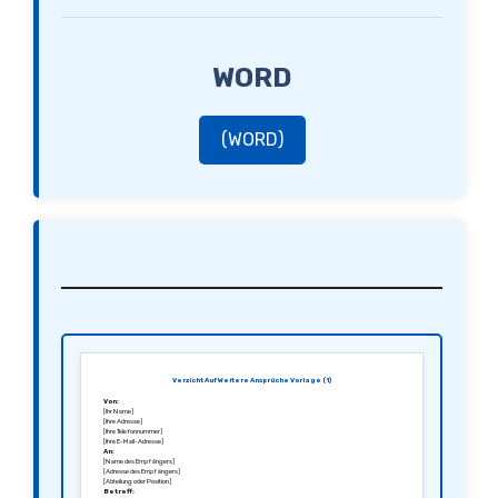
WORD
(WORD)
Verzicht Auf Weitere Ansprüche Vorlage (1)
Von:
[Ihr Name]
[Ihre Adresse]
[Ihre Telefonnummer]
[Ihre E-Mail-Adresse]
An:
[Name des Empfängers]
[Adresse des Empfängers]
[Abteilung oder Position]
Betreff: