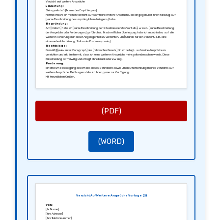
Verzicht auf weitere Ansprüche
Einleitung:
Sehr geehrte/r [Name des Empfängers],
hiermit erkläre ich meinen Verzicht auf sämtliche weitere Ansprüche, die ich gegenüber Ihnen in Bezug auf
[kurze Beschreibung des ursprünglichen Anliegens] habe.
Begründung:
Am [Datum] habe ich [kurze Beschreibung der Situation oder des Vorfalls], was zu [kurze Beschreibung
der Ansprüche oder Forderungen] geführt hat. Nach reiflicher Überlegung habe ich entschieden, auf alle
weiteren Forderungen in dieser Angelegenheit zu verzichten, um [Gründe für den Verzicht, z.B. eine
einvernehmliche Lösung, Zeit- oder Kostenersparnis].
Rechtslage:
Gemäß § [relevanter Paragraph] des [relevantes Gesetz] bin ich befugt, auf meine Ansprüche zu
verzichten und erkläre hiermit, dass ich keine weiteren Ansprüche mehr geltend machen werde. Diese
Entscheidung ist freiwillig und erfolgt ohne Druck oder Zwang.
Forderung:
Ich bitte um Bestätigung des Erhalts dieses Schreibens sowie um die Anerkennung meines Verzichts auf
weitere Ansprüche. Bei Fragen stehe ich Ihnen gerne zur Verfügung.
Mit freundlichen Grüßen,
[Ihre Unterschrift]
[Ihr Name]
[Ihre Position]
(PDF)
(WORD)
Verzicht Auf Weitere Ansprüche Vorlage (2)
Von:
[Ihr Name]
[Ihre Adresse]
[Ihre Telefonnummer]