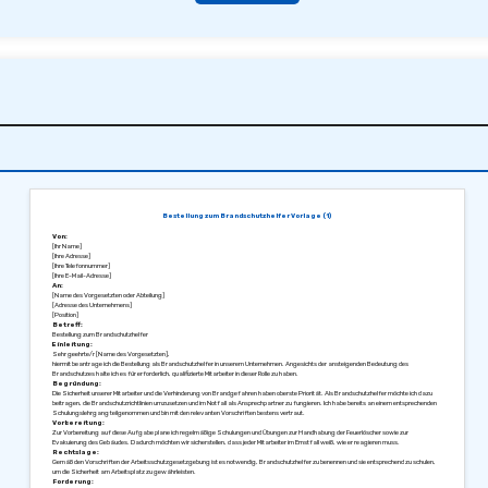
Bestellung zum Brandschutzhelfer Vorlage (1)
Von:
[Ihr Name]
[Ihre Adresse]
[Ihre Telefonnummer]
[Ihre E-Mail-Adresse]
An:
[Name des Vorgesetzten oder Abteilung]
[Adresse des Unternehmens]
[Position]
Betreff:
Bestellung zum Brandschutzhelfer
Einleitung:
Sehr geehrte/r [Name des Vorgesetzten],
hiermit beantrage ich die Bestellung als Brandschutzhelfer in unserem Unternehmen. Angesichts der ansteigenden Bedeutung des
Brandschutzes halte ich es für erforderlich, qualifizierte Mitarbeiter in dieser Rolle zu haben.
Begründung:
Die Sicherheit unserer Mitarbeiter und die Verhinderung von Brandgefahren haben oberste Priorität. Als Brandschutzhelfer möchte ich dazu
beitragen, die Brandschutzrichtlinien umzusetzen und im Notfall als Ansprechpartner zu fungieren. Ich habe bereits an einem entsprechenden
Schulungslehrgang teilgenommen und bin mit den relevanten Vorschriften bestens vertraut.
Vorbereitung:
Zur Vorbereitung auf diese Aufgabe plane ich regelmäßige Schulungen und Übungen zur Handhabung der Feuerlöscher sowie zur
Evakuierung des Gebäudes. Dadurch möchten wir sicherstellen, dass jeder Mitarbeiter im Ernstfall weiß, wie er reagieren muss.
Rechtslage:
Gemäß den Vorschriften der Arbeitsschutzgesetzgebung ist es notwendig, Brandschutzhelfer zu benennen und sie entsprechend zu schulen,
um die Sicherheit am Arbeitsplatz zu gewährleisten.
Forderung: