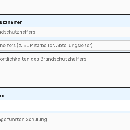
utzhelfer
en