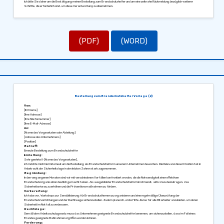
Ich bitte Sie daher um die Bestätigung meiner Bestellung zum Brandschutzhelfer und um eine zeitnahe Rückmeldung bezüglich weiterer
Schritte, die erforderlich sind, um diese Verantwortung zu übernehmen.
Mit freundlichen Grüßen,
[Ihre Unterschrift]
[Ihr Name]
[Ihre Position]
(PDF)
(WORD)
Bestellung zum Brandschutzhelfer Vorlage (2)
Von:
[Ihr Name]
[Ihre Adresse]
[Ihre Telefonnummer]
[Ihre E-Mail-Adresse]
An:
[Name des Vorgesetzten oder Abteilung]
[Adresse des Unternehmens]
[Position]
Betreff:
Erneute Bestellung zum Brandschutzhelfer
Einleitung:
Sehr geehrte/r [Name des Vorgesetzten],
ich möchte mich hiermit erneut um die Bestellung als Brandschutzhelfer in unserem Unternehmen bewerben. Die Relevanz dieser Position hat in
Anbetracht der Sicherheitslage in den letzten Jahren stark zugenommen.
Begründung:
In den vergangenen Monaten sind wir mit verschiedenen Vorfällen konfrontiert worden, die die Notwendigkeit einer effektiven
Brandschutzorganisation deutlich gemacht haben. Als ausgebildeter Brandschutzhelfer bin ich bereit, aktiv dazu beizutragen, das
Sicherheitsniveau zu erhöhen und die Präventionsmaßnahmen zu fördern.
Vorbereitung:
Ich habe vor, Workshops zur Sensibilisierung für Brandschutzthemen zu organisieren und eine regelmäßige Überprüfung der
Brandschutzvorrichtungen und der Fluchtwege sicherzustellen. Zudem plane ich, erste Hilfe-Kurse für alle Mitarbeiter anzubieten, um deren
Sicherheit im Notfall zu verbessern.
Rechtslage:
Gemäß dem Arbeitsschutzgesetz muss das Unternehmen geeignete Brandschutzhelfer benennen, um sicherzustellen, dass im Fall eines
Brandes geeignete Maßnahmen ergriffen werden können.
Forderung: