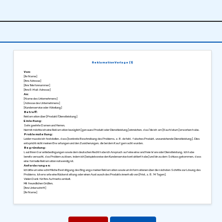
Reklamation Vorlage (1)
Von:
[Ihr Name]
[Ihre Adresse]
[Ihre Telefonnummer]
[Ihre E-Mail-Adresse]
An:
[Name des Unternehmens]
[Adresse des Unternehmens]
[Kundenservice oder Abteilung]
Betreff:
Reklamation über [Produkt/Dienstleistung]
Einleitung:
Sehr geehrte Damen und Herren,
hiermit möchte ich eine Reklamation bezüglich [genaues Produkt oder Dienstleistung] einreichen, das/die ich am [Kaufdatum] erworben habe.
Problemstellung:
Leider musste ich feststellen, dass [konkrete Beschreibung des Problems, z. B. defekt, falsches Produkt, unzureichende Dienstleistung]. Dies
entspricht nicht meinen Erwartungen und den Zusicherungen, die bei dem Kauf gemacht wurden.
Begründung:
Laut Ihren Garantiebedingungen sowie dem deutschen Recht habe ich Anspruch auf eine einwandfreie Ware oder Dienstleistung. Ich habe
bereits versucht, das Problem zu lösen, indem ich [beispielsweise den Kundenservice kontaktiert habe] und bin zu dem Schluss gekommen, dass
eine formelle Reklamation notwendig ist.
Anforderungen:
Ich bitte um eine schriftliche Bestätigung des Eingangs meiner Reklamation sowie um Informationen über die nächsten Schritte zur Lösung des
Problems. Ich erwarte eine Rückerstattung oder einen Austausch des Produkts innerhalb von [Frist, z. B. 14 Tagen].
Vielen Dank für Ihre Aufmerksamkeit.
Mit freundlichen Grüßen,
[Ihre Unterschrift]
[Ihr Name]