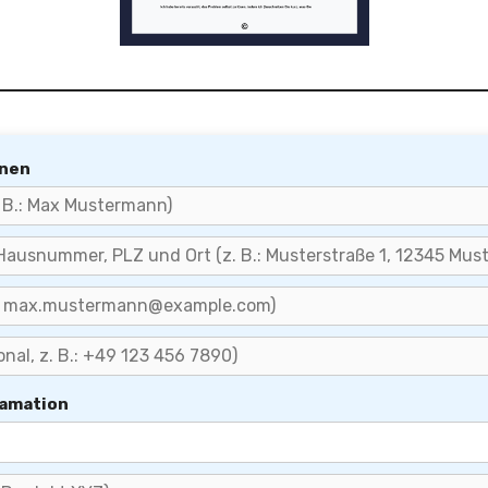
onen
lamation