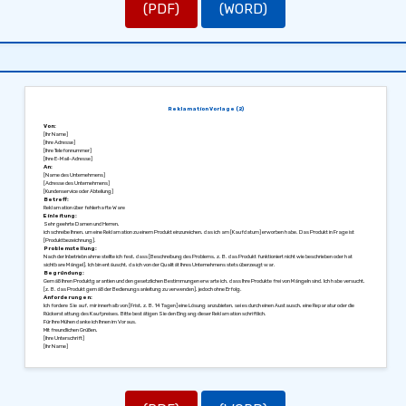
(PDF)
(WORD)
Reklamation Vorlage (2)
Von:
[Ihr Name]
[Ihre Adresse]
[Ihre Telefonnummer]
[Ihre E-Mail-Adresse]
An:
[Name des Unternehmens]
[Adresse des Unternehmens]
[Kundenservice oder Abteilung]
Betreff:
Reklamation über fehlerhafte Ware
Einleitung:
Sehr geehrte Damen und Herren,
ich schreibe Ihnen, um eine Reklamation zu einem Produkt einzureichen, das ich am [Kaufdatum] erworben habe. Das Produkt in Frage ist
[Produktbezeichnung].
Problemstellung:
Nach der Inbetriebnahme stellte ich fest, dass [Beschreibung des Problems, z. B. das Produkt funktioniert nicht wie beschrieben oder hat
sichtbare Mängel]. Ich bin entäuscht, da ich von der Qualität Ihres Unternehmens stets überzeugt war.
Begründung:
Gemäß Ihren Produktgarantien und den gesetzlichen Bestimmungen erwarte ich, dass Ihre Produkte frei von Mängeln sind. Ich habe versucht,
[z. B. das Produkt gemäß der Bedienungsanleitung zu verwenden], jedoch ohne Erfolg.
Anforderungen:
Ich fordere Sie auf, mir innerhalb von [Frist, z. B. 14 Tagen] eine Lösung anzubieten, sei es durch einen Austausch, eine Reparatur oder die
Rückerstattung des Kaufpreises. Bitte bestätigen Sie den Eingang dieser Reklamation schriftlich.
Für Ihre Mühen danke ich Ihnen im Voraus.
Mit freundlichen Grüßen,
[Ihre Unterschrift]
[Ihr Name]