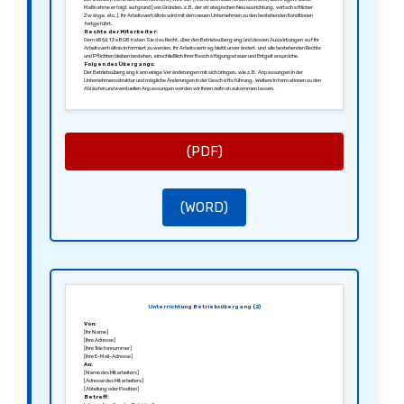
Maßnahme erfolgt aufgrund [von Gründen, z.B. der strategischen Neuausrichtung, wirtschaftlicher
Zwänge, etc.]. Ihr Arbeitsverhältnis wird mit dem neuen Unternehmen zu den bestehenden Konditionen
fortgeführt.
Rechte der Mitarbeiter:
Gemäß § 613a BGB haben Sie das Recht, über den Betriebsübergang und dessen Auswirkungen auf Ihr
Arbeitsverhältnis informiert zu werden. Ihr Arbeitsvertrag bleibt unverändert, und alle bestehenden Rechte
und Pflichten bleiben bestehen, einschließlich Ihrer Beschäftigungsdauer und Entgeltansprüche.
Folgen des Übergangs:
Der Betriebsübergang kann einige Veränderungen mit sich bringen, wie z.B. Anpassungen in der
Unternehmensstruktur und mögliche Änderungen in der Geschäftsführung. Weitere Informationen zu den
Abläufen und eventuellen Anpassungen werden wir Ihnen zeitnah zukommen lassen.
Kontakt:
Für weitere Fragen oder Anliegen stehen Ihnen [Ansprechpartner/Personalabteilung] jederzeit zur
Verfügung. Bitte zögern Sie nicht, uns zu kontaktieren.
Mit freundlichen Grüßen,
[Ihre Unterschrift]
[Ihr Name]
[Ihre Position]
(PDF)
(WORD)
Unterrichtung Betriebsübergang (2)
Von:
[Ihr Name]
[Ihre Adresse]
[Ihre Telefonnummer]
[Ihre E-Mail-Adresse]
An:
[Name des Mitarbeiters]
[Adresse des Mitarbeiters]
[Abteilung oder Position]
Betreff: