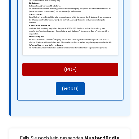
Information über den Betriebsübergang
Einleitung:
Sehr geehrte/r [Name des Mitarbeiters],
wir informieren Sie hiermit über den geplanten Betriebsübergang von [Name des alten Unternehmens] zu
[Name des neuen Unternehmens], der am [Datum] stattfinden wird.
Hintergrund:
Diese Maßnahme ist Teil der Unternehmensstrategie, um [Erklärungen zu den Gründen, z.B. Verbesserung
der Effizienz oder Marktanpassungen]. Alle mehr als [Anzahl] Mitarbeiter sind von dieser Übergabe
betroffen.
Rechtliche Hinweise:
Nach dem Betriebsübergang haben Sie gemäß § 613a BGB das Recht auf die Beibehaltung aller
bestehenden Arbeitsbedingungen. Es sind keine grundsätzlichen Änderungen an Ihrem Arbeitsverhältnis
vorgesehen.
Auswirkungen:
Wir möchten betonen, dass der Übergang des Betriebs keine negativen Auswirkungen auf Ihre Position
oder Ihre Arbeitsverhältnisse haben wird. Alle bestehenden Rechte und Vertragsbedingungen bleiben intakt.
Informationen und Unterstützung:
Wir werden Sie weiterhin über alle Schritte informieren und stehen Ihnen bei Fragen jederzeit gerne zur
Verfügung.
Mit freundlichen Grüßen,
[Ihre Unterschrift]
[Ihr Name]
[Ihre Position]
(PDF)
(WORD)
Falls Sie noch kein passendes
Muster für die