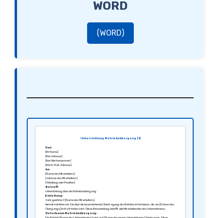
WORD
(WORD)
Unterrichtung Betriebsübergang (1)
Von:
[Ihr Name]
[Ihre Adresse]
[Ihre Telefonnummer]
[Ihre E-Mail-Adresse]
An:
[Name des Mitarbeiters]
[Adresse des Mitarbeiters]
[Abteilung oder Position]
Betreff:
Unterrichtung über den Betriebsübergang
Einleitung:
Sehr geehrte/r [Name des Mitarbeiters],
hiermit möchten wir Sie über die bevorstehende Übertragung des Betriebs informieren, die am [Datum des
Übergangs] in Kraft treten wird. Diese Entscheidung betrifft alle Mitarbeitenden des Unternehmens.
Details zum Betriebsübergang:
Der Betrieb [Name des Unternehmens] wird auf [Name des neuen Unternehmens] übertragen. Diese